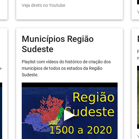
Veja direto no Youtube
V
Municípios Região
Sudeste
P
m
Playlist com vídeos do histórico de criação dos
o-
municípios de todos os estados da Região
Sudeste.
V