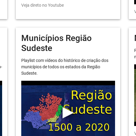
Veja direto no Youtube
V
Municípios Região
Sudeste
P
m
Playlist com vídeos do histórico de criação dos
o-
municípios de todos os estados da Região
Sudeste.
V