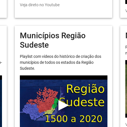
Veja direto no Youtube
V
Municípios Região
Sudeste
P
m
Playlist com vídeos do histórico de criação dos
o-
municípios de todos os estados da Região
Sudeste.
V