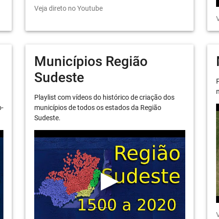
Veja direto no Youtube
V
Municípios Região
Sudeste
P
m
Playlist com vídeos do histórico de criação dos
o-
municípios de todos os estados da Região
Sudeste.
V