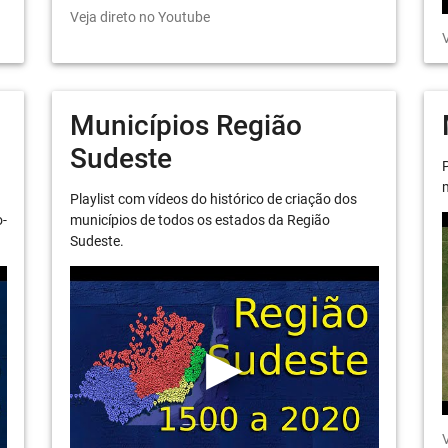
Veja direto no Youtube
V
Municípios Região
Sudeste
P
m
Playlist com vídeos do histórico de criação dos
o-
municípios de todos os estados da Região
Sudeste.
V