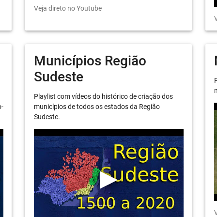
Veja direto no Youtube
V
Municípios Região
Sudeste
P
m
Playlist com vídeos do histórico de criação dos
o-
municípios de todos os estados da Região
Sudeste.
V