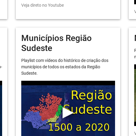
Veja direto no Youtube
V
Municípios Região
Sudeste
P
m
Playlist com vídeos do histórico de criação dos
o-
municípios de todos os estados da Região
Sudeste.
V