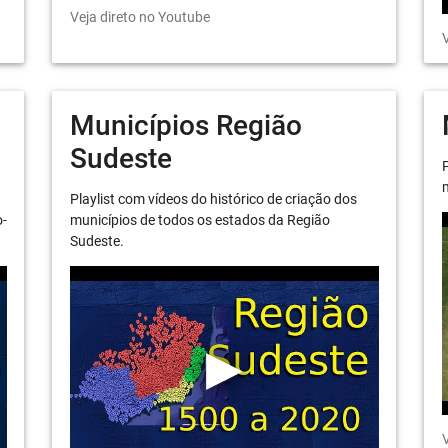
Veja direto no Youtube
V
Municípios Região
Sudeste
P
m
Playlist com vídeos do histórico de criação dos
o-
municípios de todos os estados da Região
Sudeste.
V