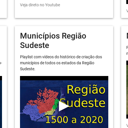
Veja direto no Youtube
V
Municípios Região
Sudeste
P
m
Playlist com vídeos do histórico de criação dos
o-
municípios de todos os estados da Região
Sudeste.
V