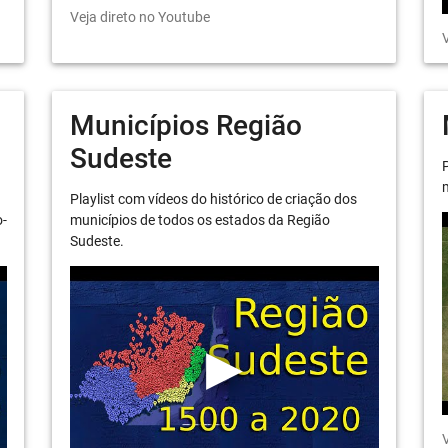
Veja direto no Youtube
V
Municípios Região
Sudeste
P
m
Playlist com vídeos do histórico de criação dos
o-
municípios de todos os estados da Região
Sudeste.
V