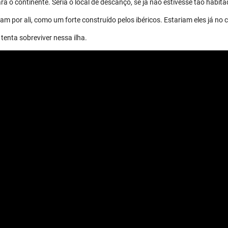
a o continente. Seria o local de descanço, se já não estivesse tão habita
m por ali, como um forte construído pelos ibéricos. Estariam eles já no 
tenta sobreviver nessa ilha.