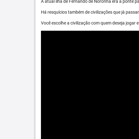
A atual ilha de Fernando de Noronha era a ponte par
Há resquícios também de civilizações que já passara
Você escolhe a civilização com quem deseja jogar e 