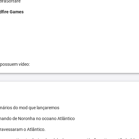
eiraSoftare
dfire Games
 possuem vídeo:
 cenários do mod que lançaremos
ernando de Noronha no ocoano Atlântico
travessaram o Atlântico.