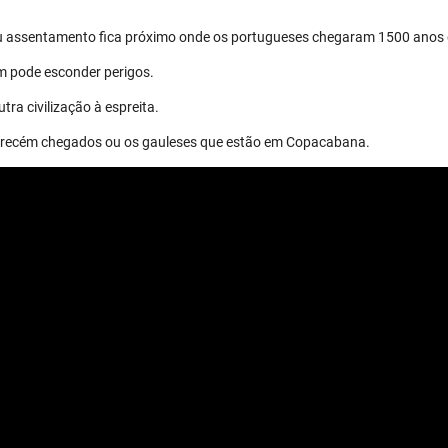
eu assentamento fica próximo onde os portugueses chegaram 1500 anos 
m pode esconder perigos.
tra civilização à espreita.
os recém chegados ou os gauleses que estão em Copacabana.