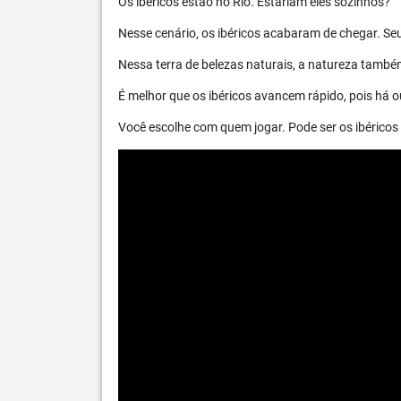
Os ibéricos estão no Rio. Estariam eles sozinhos?
Nesse cenário, os ibéricos acabaram de chegar. S
Nessa terra de belezas naturais, a natureza també
É melhor que os ibéricos avancem rápido, pois há ou
Você escolhe com quem jogar. Pode ser os ibéric