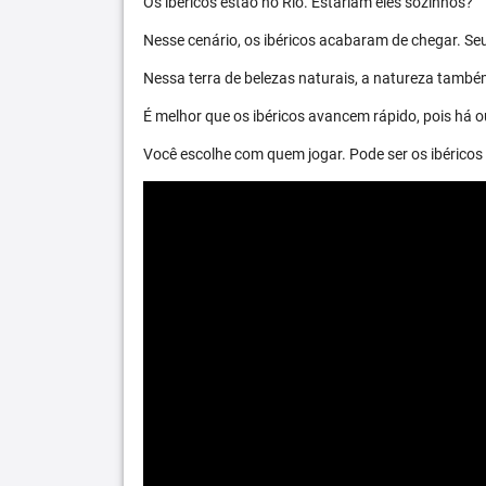
Os ibéricos estão no Rio. Estariam eles sozinhos?
Nesse cenário, os ibéricos acabaram de chegar. S
Nessa terra de belezas naturais, a natureza també
É melhor que os ibéricos avancem rápido, pois há ou
Você escolhe com quem jogar. Pode ser os ibéric