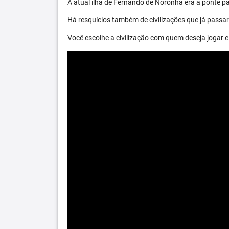
A atual ilha de Fernando de Noronha era a ponte par
Há resquícios também de civilizações que já passara
Você escolhe a civilização com quem deseja jogar e 