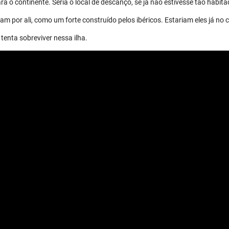
a o continente. Seria o local de descanço, se já não estivesse tão habita
m por ali, como um forte construído pelos ibéricos. Estariam eles já no 
tenta sobreviver nessa ilha.