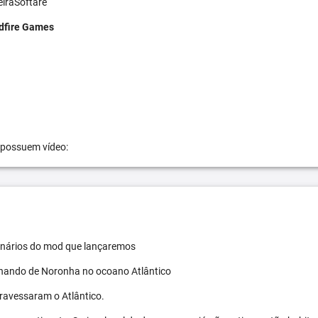
eiraSoftare
dfire Games
 possuem vídeo:
 cenários do mod que lançaremos
ernando de Noronha no ocoano Atlântico
travessaram o Atlântico.