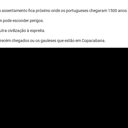
eu assentamento fica próximo onde os portugueses chegaram 1500 anos 
m pode esconder perigos.
tra civilização à espreita.
os recém chegados ou os gauleses que estão em Copacabana.