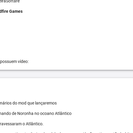
eiraSoftare
dfire Games
 possuem vídeo:
 cenários do mod que lançaremos
ernando de Noronha no ocoano Atlântico
travessaram o Atlântico.