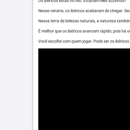
Os ibéricos estão no Rio. Estariam eles sozinhos?
Nesse cenário, os ibéricos acabaram de chegar. S
Nessa terra de belezas naturais, a natureza també
É melhor que os ibéricos avancem rápido, pois há ou
Você escolhe com quem jogar. Pode ser os ibéric