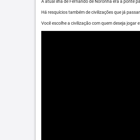
A atual ilha de Fernando de Noronha era a ponte par
Há resquícios também de civilizações que já passara
Você escolhe a civilização com quem deseja jogar e 