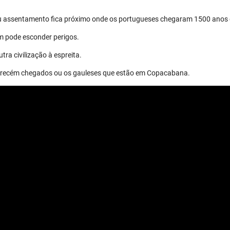
eu assentamento fica próximo onde os portugueses chegaram 1500 anos 
m pode esconder perigos.
tra civilização à espreita.
os recém chegados ou os gauleses que estão em Copacabana.