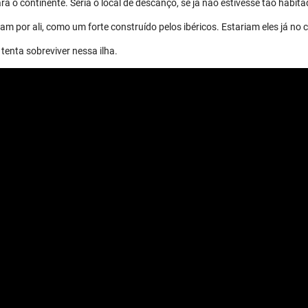
a o continente. Seria o local de descanço, se já não estivesse tão habita
m por ali, como um forte construído pelos ibéricos. Estariam eles já no 
tenta sobreviver nessa ilha.