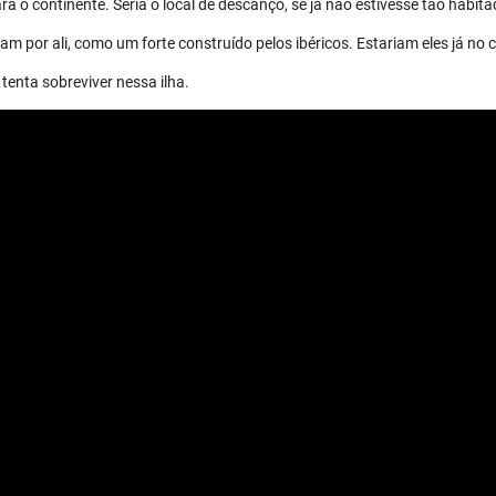
a o continente. Seria o local de descanço, se já não estivesse tão habita
m por ali, como um forte construído pelos ibéricos. Estariam eles já no 
tenta sobreviver nessa ilha.