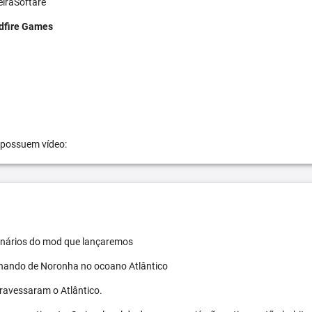
eiraSoftare
dfire Games
 possuem vídeo:
 cenários do mod que lançaremos
ernando de Noronha no ocoano Atlântico
travessaram o Atlântico.