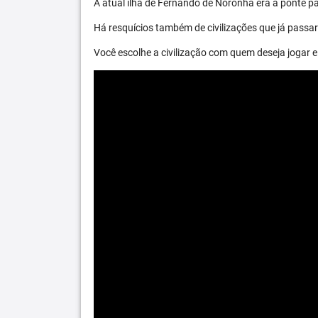
A atual ilha de Fernando de Noronha era a ponte par
Há resquícios também de civilizações que já passara
Você escolhe a civilização com quem deseja jogar e 