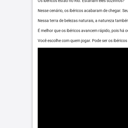
Os ibéricos estão no Rio. Estariam eles sozinhos?
Nesse cenário, os ibéricos acabaram de chegar. S
Nessa terra de belezas naturais, a natureza també
É melhor que os ibéricos avancem rápido, pois há ou
Você escolhe com quem jogar. Pode ser os ibéric