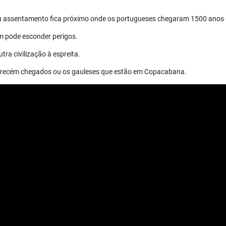
eu assentamento fica próximo onde os portugueses chegaram 1500 anos 
m pode esconder perigos.
tra civilização à espreita.
os recém chegados ou os gauleses que estão em Copacabana.