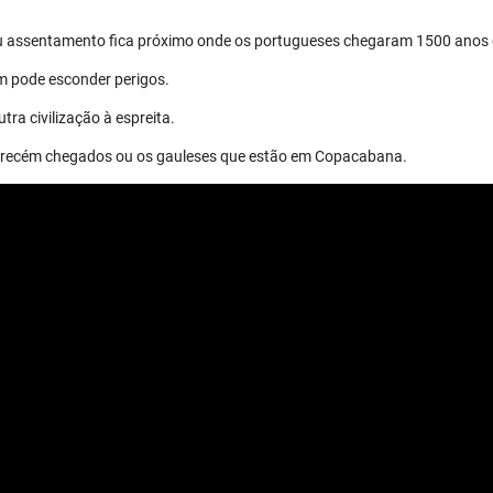
eu assentamento fica próximo onde os portugueses chegaram 1500 anos 
m pode esconder perigos.
tra civilização à espreita.
os recém chegados ou os gauleses que estão em Copacabana.