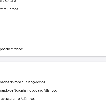
eiraSoftare
dfire Games
 possuem vídeo:
 cenários do mod que lançaremos
ernando de Noronha no ocoano Atlântico
travessaram o Atlântico.