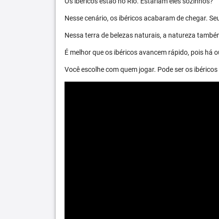
Os ibéricos estão no Rio. Estariam eles sozinhos?
Nesse cenário, os ibéricos acabaram de chegar. S
Nessa terra de belezas naturais, a natureza també
É melhor que os ibéricos avancem rápido, pois há ou
Você escolhe com quem jogar. Pode ser os ibéric