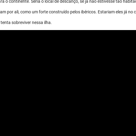
a o continente. Seria o local de descanço, se já não estivesse tão habita
m por ali, como um forte construído pelos ibéricos. Estariam eles já no 
tenta sobreviver nessa ilha.