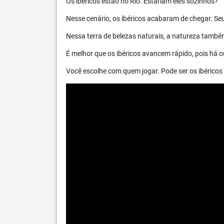
Os ibéricos estão no Rio. Estariam eles sozinhos?
Nesse cenário, os ibéricos acabaram de chegar. S
Nessa terra de belezas naturais, a natureza també
É melhor que os ibéricos avancem rápido, pois há ou
Você escolhe com quem jogar. Pode ser os ibéric