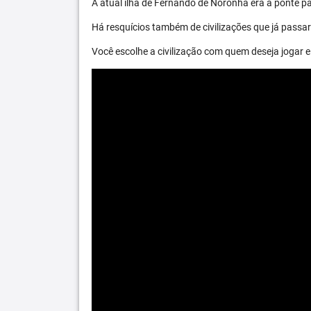
A atual ilha de Fernando de Noronha era a ponte par
Há resquícios também de civilizações que já passara
Você escolhe a civilização com quem deseja jogar e 