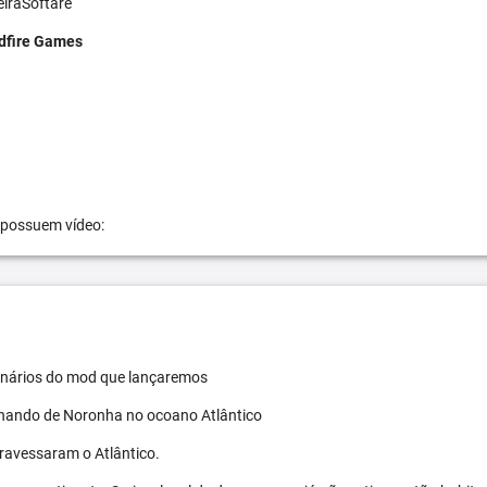
eiraSoftare
dfire Games
 possuem vídeo:
 cenários do mod que lançaremos
ernando de Noronha no ocoano Atlântico
travessaram o Atlântico.