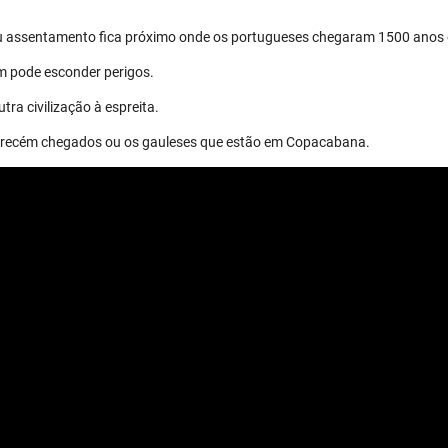
eu assentamento fica próximo onde os portugueses chegaram 1500 anos 
m pode esconder perigos.
tra civilização à espreita.
os recém chegados ou os gauleses que estão em Copacabana.