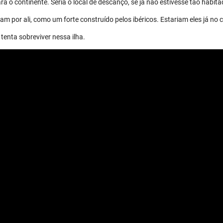
a o continente. Seria o local de descanço, se já não estivesse tão habita
m por ali, como um forte construído pelos ibéricos. Estariam eles já no 
tenta sobreviver nessa ilha.