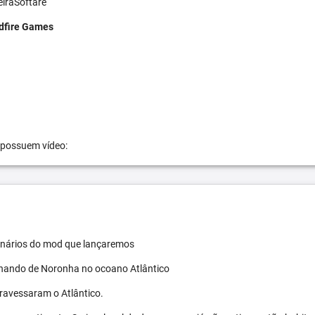
eiraSoftare
dfire Games
 possuem vídeo:
 cenários do mod que lançaremos
ernando de Noronha no ocoano Atlântico
travessaram o Atlântico.