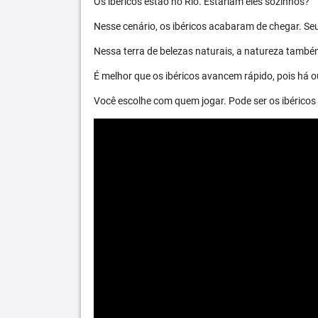
Os ibéricos estão no Rio. Estariam eles sozinhos?
Nesse cenário, os ibéricos acabaram de chegar. S
Nessa terra de belezas naturais, a natureza també
É melhor que os ibéricos avancem rápido, pois há ou
Você escolhe com quem jogar. Pode ser os ibéric