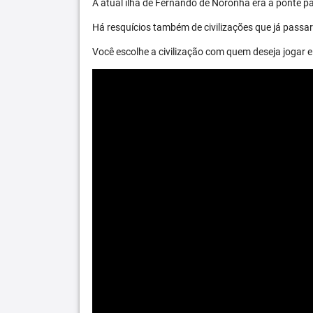
A atual ilha de Fernando de Noronha era a ponte par
Há resquícios também de civilizações que já passara
Você escolhe a civilização com quem deseja jogar e 