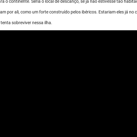
a o continente. Seria o local de descanço, se já não estivesse tão habita
m por ali, como um forte construído pelos ibéricos. Estariam eles já no 
tenta sobreviver nessa ilha.