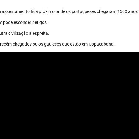
eu assentamento fica próximo onde os portugueses chegaram 1500 anos 
m pode esconder perigos.
tra civilização à espreita.
os recém chegados ou os gauleses que estão em Copacabana.