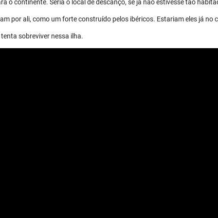
a o continente. Seria o local de descanço, se já não estivesse tão habita
m por ali, como um forte construído pelos ibéricos. Estariam eles já no 
tenta sobreviver nessa ilha.