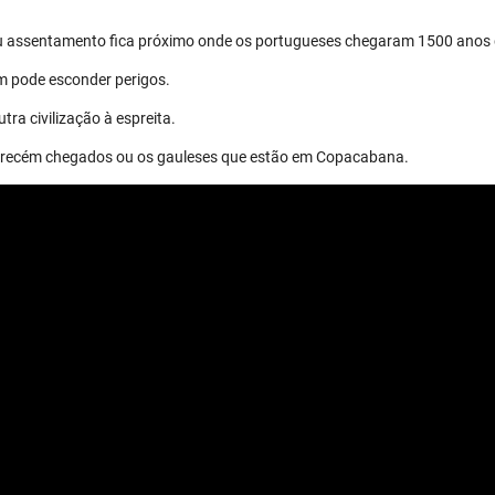
eu assentamento fica próximo onde os portugueses chegaram 1500 anos 
m pode esconder perigos.
tra civilização à espreita.
os recém chegados ou os gauleses que estão em Copacabana.