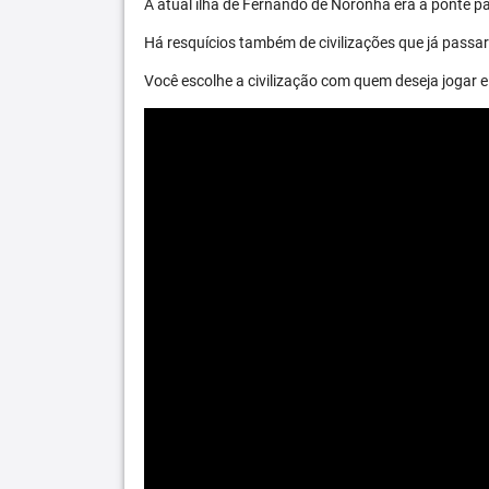
A atual ilha de Fernando de Noronha era a ponte par
Há resquícios também de civilizações que já passara
Você escolhe a civilização com quem deseja jogar e 