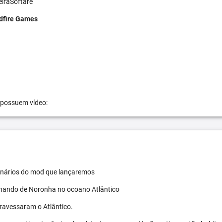
eiraSoftare
dfire Games
 possuem vídeo:
 cenários do mod que lançaremos
ernando de Noronha no ocoano Atlântico
travessaram o Atlântico.