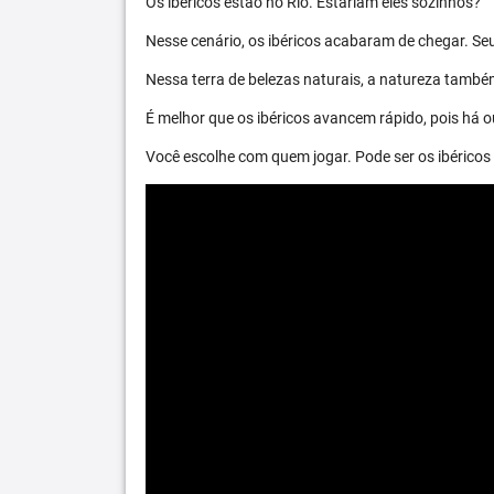
Os ibéricos estão no Rio. Estariam eles sozinhos?
Nesse cenário, os ibéricos acabaram de chegar. S
Nessa terra de belezas naturais, a natureza també
É melhor que os ibéricos avancem rápido, pois há ou
Você escolhe com quem jogar. Pode ser os ibéric