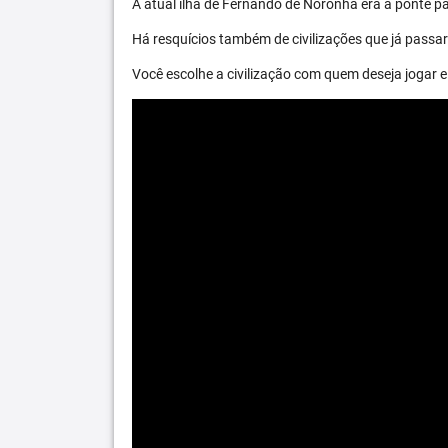
A atual ilha de Fernando de Noronha era a ponte par
Há resquícios também de civilizações que já passara
Você escolhe a civilização com quem deseja jogar e 