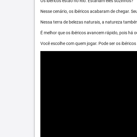
Os ibéricos estão no Rio. Estariam eles sozinhos?
Nesse cenário, os ibéricos acabaram de chegar. S
Nessa terra de belezas naturais, a natureza també
É melhor que os ibéricos avancem rápido, pois há ou
Você escolhe com quem jogar. Pode ser os ibéric