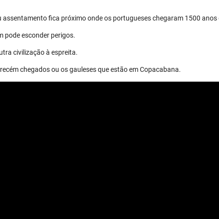
eu assentamento fica próximo onde os portugueses chegaram 1500 anos 
m pode esconder perigos.
tra civilização à espreita.
os recém chegados ou os gauleses que estão em Copacabana.