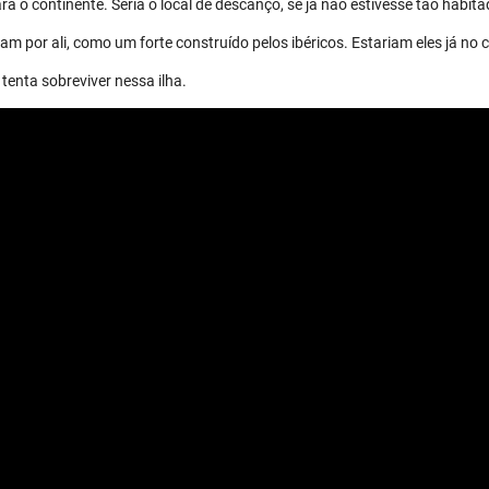
a o continente. Seria o local de descanço, se já não estivesse tão habita
m por ali, como um forte construído pelos ibéricos. Estariam eles já no 
tenta sobreviver nessa ilha.