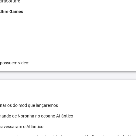
eiraSoftare
dfire Games
 possuem vídeo:
 cenários do mod que lançaremos
ernando de Noronha no ocoano Atlântico
travessaram o Atlântico.