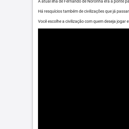
A atual ilha de Fernando de Noronha era a ponte par
Há resquícios também de civilizações que já passara
Você escolhe a civilização com quem deseja jogar e 