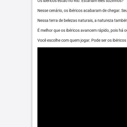
Os ibéricos estão no Rio. Estariam eles sozinhos?
Nesse cenário, os ibéricos acabaram de chegar. S
Nessa terra de belezas naturais, a natureza també
É melhor que os ibéricos avancem rápido, pois há ou
Você escolhe com quem jogar. Pode ser os ibéric