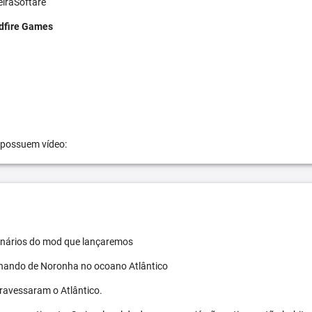
eiraSoftare
dfire Games
 possuem vídeo:
 cenários do mod que lançaremos
ernando de Noronha no ocoano Atlântico
travessaram o Atlântico.