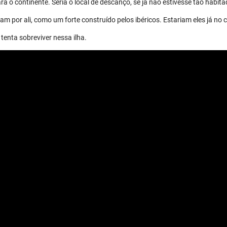
a o continente. Seria o local de descanço, se já não estivesse tão habita
m por ali, como um forte construído pelos ibéricos. Estariam eles já no 
tenta sobreviver nessa ilha.