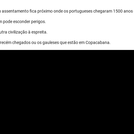
eu assentamento fica próximo onde os portugueses chegaram 1500 anos 
m pode esconder perigos.
tra civilização à espreita.
os recém chegados ou os gauleses que estão em Copacabana.