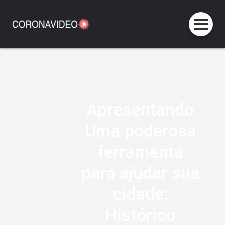
Apresentando
Uma poderosa
ferramenta
para ajudar sua
cidade:
Histórico