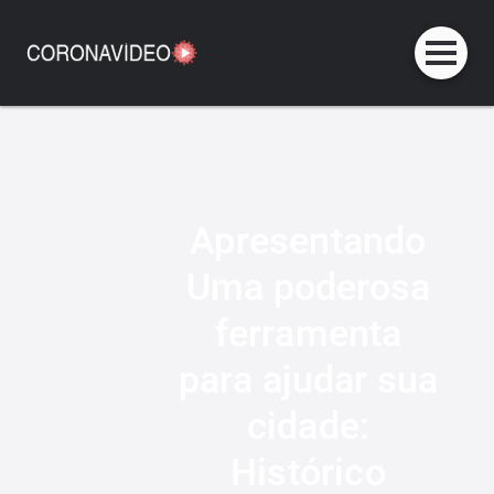
Apresentando
Uma poderosa
ferramenta
para ajudar sua
cidade:
Histórico