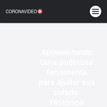
Apresentando
Uma poderosa
ferramenta
para ajudar sua
cidade:
Histórico